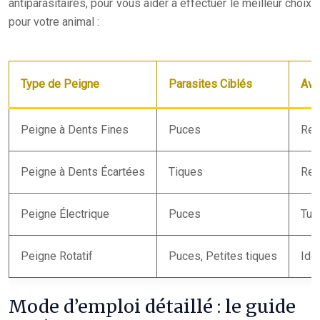
antiparasitaires, pour vous aider à effectuer le meilleur choix
pour votre animal :
Type de Peigne
Parasites Ciblés
Ava
Peigne à Dents Fines
Puces
Rep
Peigne à Dents Écartées
Tiques
Ret
Peigne Électrique
Puces
Tue
Peigne Rotatif
Puces, Petites tiques
Idé
Mode d’emploi détaillé : le guide