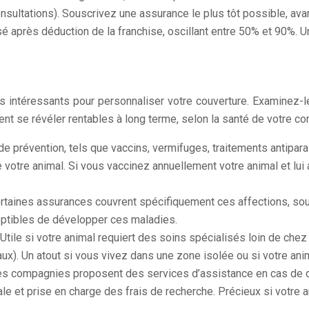
onsultations). Souscrivez une assurance le plus tôt possible, ava
 après déduction de la franchise, oscillant entre 50% et 90%. 
ntéressants pour personnaliser votre couverture. Examinez-les
ent se révéler rentables à long terme, selon la santé de votre 
 prévention, tels que vaccins, vermifuges, traitements antiparas
otre animal. Si vous vaccinez annuellement votre animal et lui a
rtaines assurances couvrent spécifiquement ces affections, so
ceptibles de développer ces maladies.
Utile si votre animal requiert des soins spécialisés loin de che
ux). Un atout si vous vivez dans une zone isolée ou si votre ani
es compagnies proposent des services d’assistance en cas de dis
 et prise en charge des frais de recherche. Précieux si votre ani