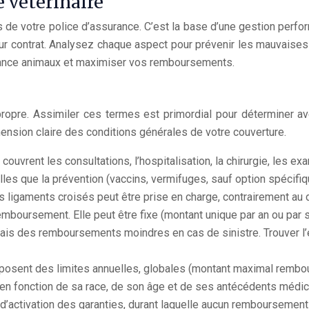
e vétérinaire
 de votre police d’assurance. C’est la base d’une gestion perf
eur contrat. Analysez chaque aspect pour prévenir les mauvaises s
urance animaux et maximiser vos remboursements.
opre. Assimiler ces termes est primordial pour déterminer ave
sion claire des conditions générales de votre couverture.
 couvrent les consultations, l’hospitalisation, la chirurgie, le
les que la prévention (vaccins, vermifuges, sauf option spécifiqu
s ligaments croisés peut être prise en charge, contrairement au 
mboursement. Elle peut être fixe (montant unique par an ou par si
is des remboursements moindres en cas de sinistre. Trouver l’équ
mposent des limites annuelles, globales (montant maximal rembo
l, en fonction de sa race, de son âge et de ses antécédents médic
e d’activation des garanties, durant laquelle aucun remboursement