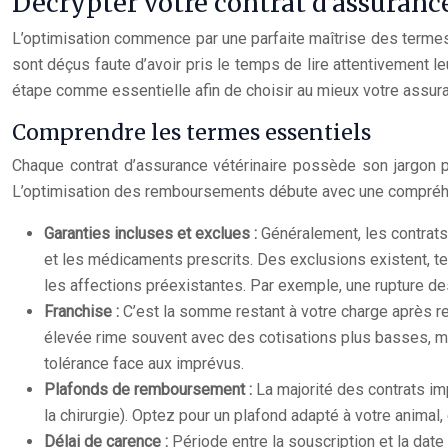
Décrypter votre contrat d’assuranc
L’optimisation commence par une parfaite maîtrise des termes
sont déçus faute d’avoir pris le temps de lire attentivement l
étape comme essentielle afin de choisir au mieux votre ass
Comprendre les termes essentiels
Chaque contrat d’assurance vétérinaire possède son jargon pr
L’optimisation des remboursements débute avec une compréhen
Garanties incluses et exclues :
Généralement, les contrats
et les médicaments prescrits. Des exclusions existent, tel
les affections préexistantes. Par exemple, une rupture de
Franchise :
C’est la somme restant à votre charge après re
élevée rime souvent avec des cotisations plus basses, ma
tolérance face aux imprévus.
Plafonds de remboursement :
La majorité des contrats i
la chirurgie). Optez pour un plafond adapté à votre anima
Délai de carence :
Période entre la souscription et la dat