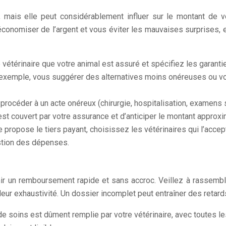
e, mais elle peut considérablement influer sur le montant d
e économiser de l’argent et vous éviter les mauvaises surprise
 vétérinaire que votre animal est assuré et spécifiez les garantie
par exemple, vous suggérer des alternatives moins onéreuses ou
procéder à un acte onéreux (chirurgie, hospitalisation, examens
te est couvert par votre assurance et d’anticiper le montant appro
propose le tiers payant, choisissez les vétérinaires qui l’accept
estion des dépenses.
nir un remboursement rapide et sans accroc. Veillez à rassem
e leur exhaustivité. Un dossier incomplet peut entraîner des retards
e soins est dûment remplie par votre vétérinaire, avec toutes le